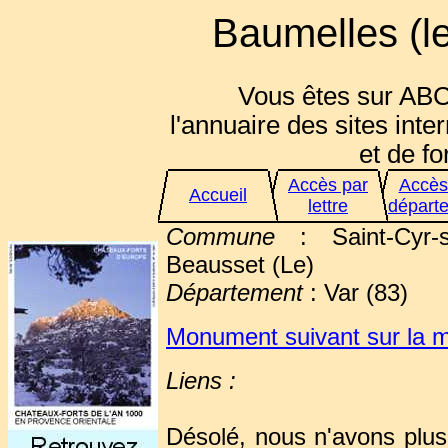
Baumelles (le
Vous êtes sur ABC
l'annuaire des sites inte
et de for
Accès par
Accès
Accueil
lettre
départ
Commune
: Saint-Cyr-s
Beausset (Le)
Département
: Var (83)
Monument suivant sur l
Liens :
Désolé, nous n'avons plus